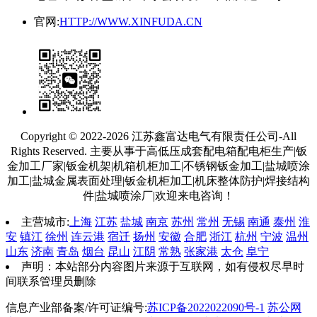
官网:
HTTP://WWW.XINFUDA.CN
Copyright © 2022-2026 江苏鑫富达电气有限责任公司-All
Rights Reserved. 主要从事于高低压成套配电箱配电柜生产|钣
金加工厂家|钣金机架|机箱机柜加工|不锈钢钣金加工|盐城喷涂
加工|盐城金属表面处理|钣金机柜加工|机床整体防护|焊接结构
件|盐城喷涂厂|欢迎来电咨询！
主营城市:
上海
江苏
盐城
南京
苏州
常州
无锡
南通
泰州
淮
安
镇江
徐州
连云港
宿迁
扬州
安徽
合肥
浙江
杭州
宁波
温州
山东
济南
青岛
烟台
昆山
江阴
常熟
张家港
太仓
阜宁
声明：本站部分内容图片来源于互联网，如有侵权尽早时
间联系管理员删除
信息产业部备案/许可证编号:
苏ICP备2022022090号-1
苏公网